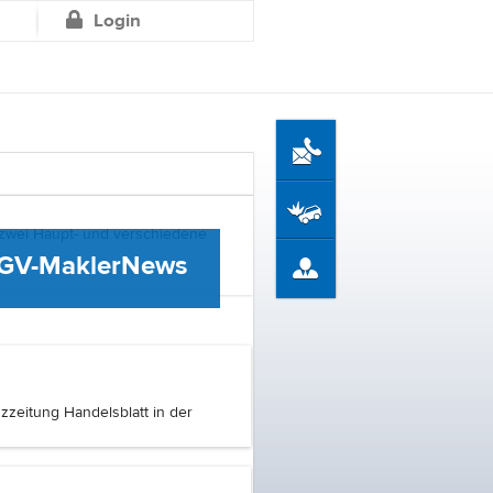
llen
Kontaktcenter
Über den BGV
Login
 zwei Haupt- und verschiedene
GV-MaklerNews
zeitung Handelsblatt in der