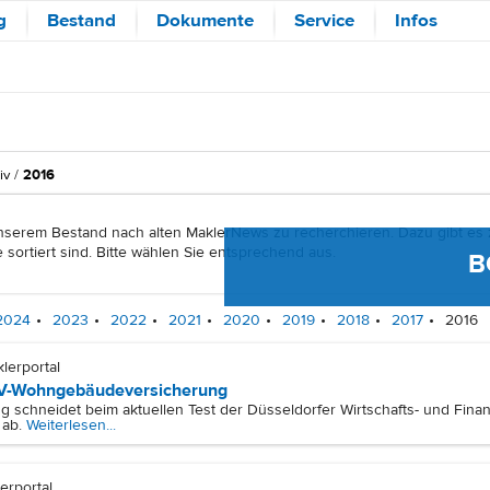
eVB erste
g
Bestand
Dokumente
Service
Infos
iv
2016
 unserem Bestand nach alten MaklerNews zu recherchieren. Dazu gibt es
 sortiert sind. Bitte wählen Sie entsprechend aus.
B
2024
•
2023
•
2022
•
2021
•
2020
•
2019
•
2018
•
2017
•
2016
klerportal
BGV-Wohngebäudeversicherung
chneidet beim aktuellen Test der Düsseldorfer Wirtschafts- und Finanz
 ab.
Weiterlesen...
lerportal