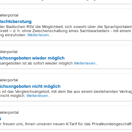
aklerportal
 Rechtsberatung
r Badischen RSV die Möglichkeit, sich sowohl über die Sprachportalei
kt – d. h. ohne Zwischenschaltung eines Sachbearbeiters - mit einem 
ng einzuholen.
Weiterlesen...
klerportal
eichsangeboten wieder möglich
angeboten ist ab sofort wieder möglich
Weiterlesen...
klerportal
eichsangeboten nicht möglich
s ist das Vergleichsangebot, mit dem Sie aus einem bestehenden Vertra
icht möglich.
Weiterlesen...
aklerportal
6
ir freuen uns, Ihnen unseren neuen K-Tarif für das Privatkundengeschäft