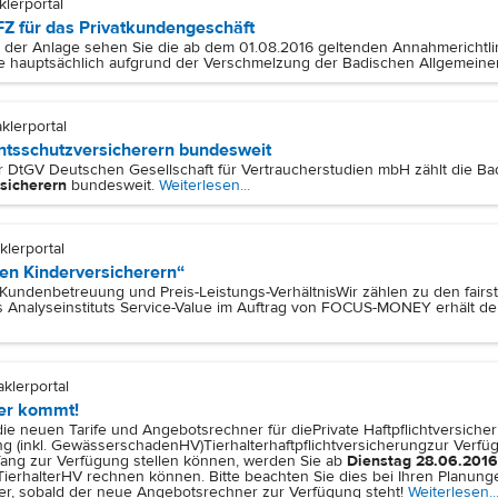
klerportal
FZ für das Privatkundengeschäft
n der Anlage sehen Sie die ab dem 01.08.2016 geltenden Annahmerichtlin
te hauptsächlich aufgrund der Verschmelzung der Badischen Allgemeine
klerportal
htsschutzversicherern bundesweit
der DtGV Deutschen Gesellschaft für Vertraucherstudien mbH zählt die 
sicherern
bundesweit.
Weiterlesen...
klerportal
en Kinderversicherern“
 Kundenbetreuung und Preis-Leistungs-Verhältnis
Wir zählen zu den fairs
s Analyseinstituts Service-Value im Auftrag von FOCUS-MONEY erhält de
aklerportal
er kommt!
ie neuen Tarife und Angebotsrechner für die
Private Haftpflichtversiche
ung (inkl. GewässerschadenHV)
Tierhalterhaftpflichtversicherung
zur Verfü
ang zur Verfügung stellen können, werden Sie ab
Dienstag 28.06.2016
ierhalterHV rechnen können. Bitte beachten Sie dies bei Ihren Planung
der, sobald der neue Angebotsrechner zur Verfügung steht!
Weiterlesen..