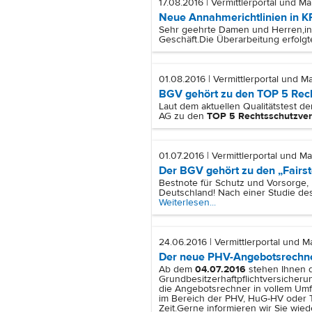
17.08.2016 | Vermittlerportal und Ma
Neue Annahmerichtlinien in K
Sehr geehrte Damen und Herren,
i
Geschäft.
Die Überarbeitung erfolg
01.08.2016 | Vermittlerportal und Ma
BGV gehört zu den TOP 5 Rec
Laut dem aktuellen Qualitätstest 
AG zu den
TOP 5 Rechtsschutzver
01.07.2016 | Vermittlerportal und Ma
Der BGV gehört zu den „Fairst
Bestnote für Schutz und Vorsorge,
Deutschland! Nach einer Studie de
Weiterlesen...
24.06.2016 | Vermittlerportal und M
Der neue PHV-Angebotsrechn
Ab dem
04.07.2016
stehen Ihnen d
Grundbesitzerhaftpflichtversicher
die Angebotsrechner in vollem Umf
im Bereich der PHV, HuG-HV oder T
Zeit.
Gerne informieren wir Sie wie