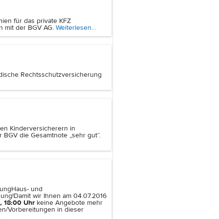
ien für das private KFZ
n mit der BGV AG.
Weiterlesen...
Badische Rechtsschutzversicherung
ten Kinderversicherern in
r BGV die Gesamtnote „sehr gut“.
rung
Haus- und
gung!
Damit wir Ihnen am 04.07.2016
, 18:00 Uhr
keine Angebote mehr
en/Vorbereitungen in dieser
.